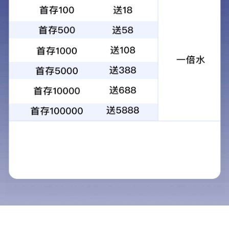
常见问题
新闻资讯
公司新闻
五金冲压行业的智能化与绿
行业动态
2025-3-24
常见问题
作为行业领先的五金冲压件供应商，我们已
支架冲压
推荐产品
五金冲压件如何重塑现代制
2025-3-13
在现代制造业的精密舞台上，五金冲压
支架冲压
五金冲压件跨界融合，开启“1