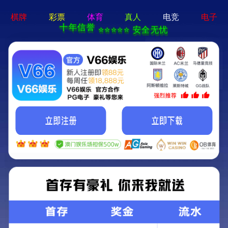
香港图库全年资料大全-资料免费精选
欢迎访问香港图库全年资料大全官方网站
艾可五金科技
首页
产
HOME
PRO
Aike Hardware Technology
支架冲压
智能锁壳冲压